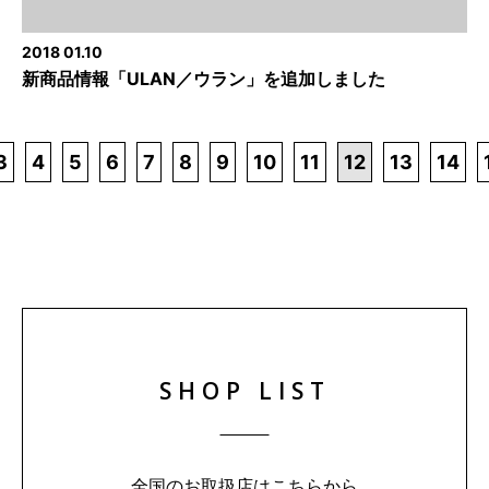
2018 01.10
新商品情報「ULAN／ウラン」を追加しました
3
4
5
6
7
8
9
10
11
12
13
14
SHOP LIST
全国のお取扱店はこちらから